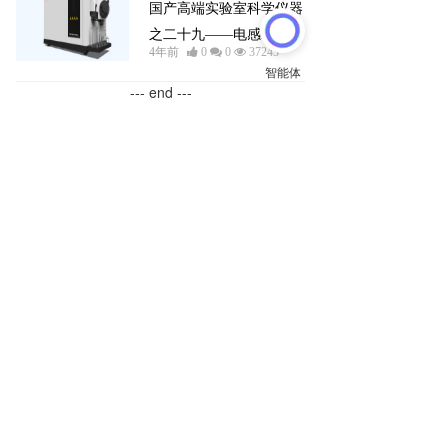
国产高端实验室科学仪器
之二十九——电感耦合等
4年前
0
0
37243
离子体质谱
--- end ---
联系方式
售后服务：
400-0575-520
销售经理：
13661508678
（许经理）  
邮箱：8653822@163.com
公司地址：上海析牛莱伯仪器有限公司
沪ICP备2024097898号
电子名片