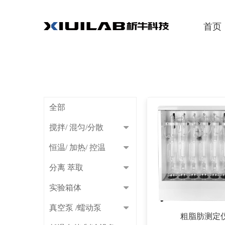
首页 > 
产品中心
首页
搅拌 / 混匀 /分散
电动搅拌器
恒温/ 加热/ 控温
磁力搅拌器
分离 萃取
混匀仪
全部
实验箱体
均质机
搅拌/ 混匀/分散
真空泵/蠕动泵
分散机
恒温/ 加热/ 控温
低温存储/制冷设备
摇床/振荡器
分离 萃取
天平/粘度计
实验箱体
清洗/灭菌/净化
浓缩/纯化
真空泵 /蠕动泵
粗脂肪测定