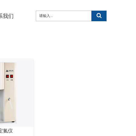
系我们
搅拌 / 混匀 /分散
定氮仪