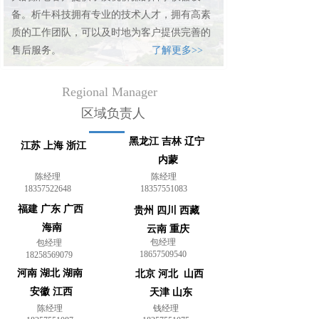
备。析牛科技拥有专业的技术人才，拥有高素
质的工作团队，可以及时地为客户提供完善的
售后服务。
了解更多>>
Regional Manager
区域负责人
黑龙江 吉林 辽宁 
江苏 上海 浙江
内蒙
陈经理
陈经理
18357522648
18357551083
福建 广东 广西 
贵州 四川 西藏 
海南
云南 重庆
包经理
包经理
18657509540
18258569079
河南 湖北 湖南 
北京 河北  山西 
安徽 江西
天津 山东
陈经理
钱经理